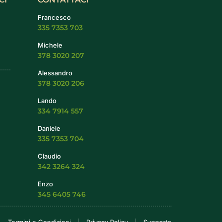
Francesco
335 7353 703
Michele
378 3020 207
Alessandro
378 3020 206
Lando
334 7914 557
Daniele
335 7353 704
Claudio
342 3264 324
Enzo
345 6405 746
Termini e Condizioni
Privacy Policy
Supporto