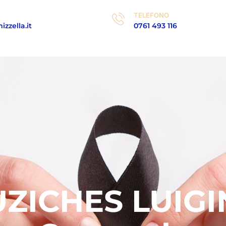
TELEFONO
zzella.it
0761 493 116
ZICHES LUIGI