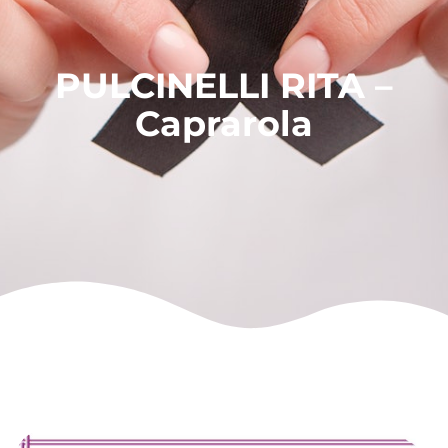
PULCINELLI RITA –
Caprarola