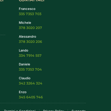
Francesco
335 7353 703
Michele
378 3020 207
Alessandro
378 3020 206
Lando
334 7914 557
Daniele
335 7353 704
Claudio
342 3264 324
Enzo
345 6405 746
Termini e Condizioni
Privacy Policy
Supporto