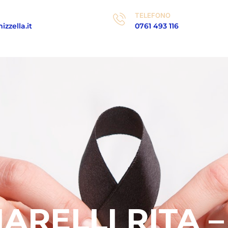
TELEFONO
zzella.it
0761 493 116
ARELLI RITA –